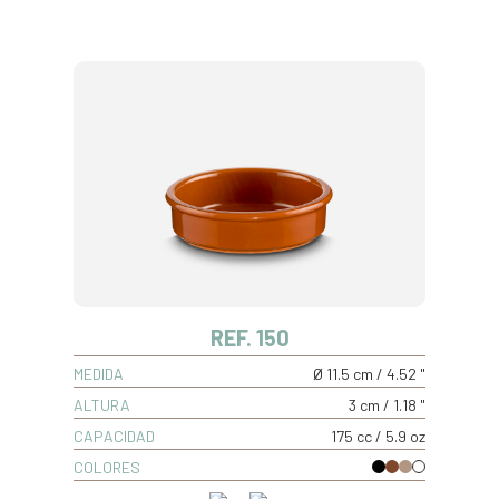
REF. 150
MEDIDA
Ø 11.5 cm / 4.52 "
ALTURA
3 cm / 1.18 "
CAPACIDAD
175 cc / 5.9 oz
COLORES