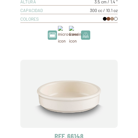
ALTURA
3.5 cm / 1.4 "
CAPACIDAD
300 cc / 10.1 oz
COLORES
REF. 66148