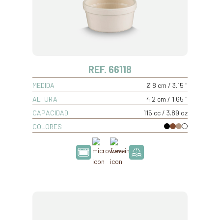
REF. 66118
MEDIDA
Ø 8 cm / 3.15 "
ALTURA
4.2 cm / 1.65 "
CAPACIDAD
115 cc / 3.89 oz
COLORES