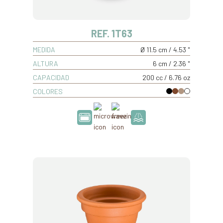
REF. 1T63
MEDIDA
Ø 11.5 cm / 4.53 "
ALTURA
6 cm / 2.36 "
CAPACIDAD
200 cc / 6.76 oz
COLORES