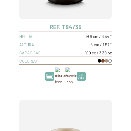
REF. T94/35
MEDIDA
Ø 9 cm / 3.54 "
ALTURA
4 cm / 1.57 "
CAPACIDAD
100 cc / 3.38 oz
COLORES