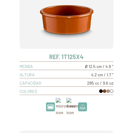
REF. 1T125X4
MEDIDA
Ø 12.5 cm / 4.9 "
ALTURA
4.2 cm / 1.7 "
CAPACIDAD
285 cc / 9.6 oz
COLORES