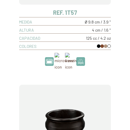
REF. 1T57
MEDIDA
Ø 9.8 cm / 3.9 "
ALTURA
4 cm / 1.6 "
CAPACIDAD
125 cc / 4.2 oz
COLORES