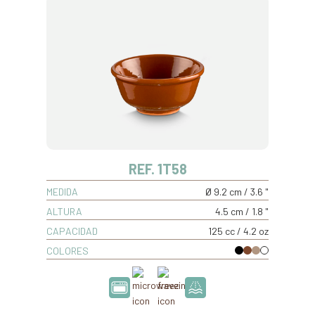
REF. 1T58
MEDIDA
Ø 9.2 cm / 3.6 "
ALTURA
4.5 cm / 1.8 "
CAPACIDAD
125 cc / 4.2 oz
COLORES