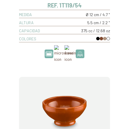
REF. 1T119/54
MEDIDA
Ø 12 cm / 4.7 "
ALTURA
5.5 cm / 2.2 "
CAPACIDAD
375 cc / 12.68 oz
COLORES