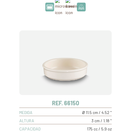
REF. 66150
MEDIDA
Ø 11.5 cm / 4.52 "
ALTURA
3 cm / 1.18 "
CAPACIDAD
175 cc / 5.9 oz