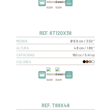
REF. 6T120X38
MEDIDA
Ø 8.9 cm / 3.50 "
ALTURA
4.8 cm / 1.89 "
CAPACIDAD
160 cc / 5.41 oz
COLORES
REF. T89X48