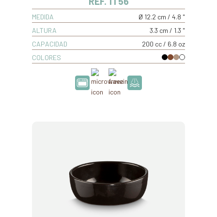
REF. 1T56
MEDIDA
Ø 12.2 cm / 4.8 "
ALTURA
3.3 cm / 1.3 "
CAPACIDAD
200 cc / 6.8 oz
COLORES